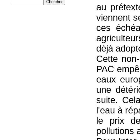
au prétext
viennent s
ces échéa
agriculteu
déjà adopt
Cette non-
PAC empêch
eaux europ
une détéri
suite. Cel
l'eau à rép
le prix d
pollutions 