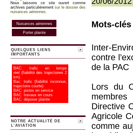
20/06/2012
Nous laissons ce site ouvert comme
archives particulièrement
sur le dossier des
nuisances aériennes.
Mots-clés 
Nuisances aériennes
Porter plainte
Inter-Envi
QUELQUES LIENS
IMPORTANTS
contre l’ex
de la PAC
BAC: trafic en temps
réel
(fiabilité des trajectoires 2
km)
Bac: trafic
(fiabilité inconnue,
Lors du C
trajectoire courte)
BAC: pistes en service
membres v
BAC: travaux en cours
BAC: déposer plainte
Directive 
Agricole C
NOTRE ACTUALITÉ DE
comme aujo
L'AVIATION