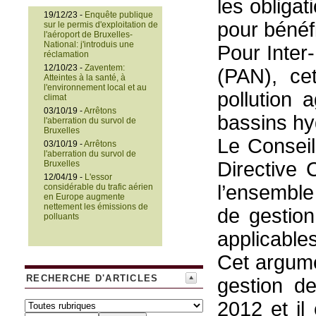
les obligat
19/12/23 -
Enquête publique
pour bénéf
sur le permis d'exploitation de
l'aéroport de Bruxelles-
National: j'introduis une
Pour Inter
réclamation
12/10/23 -
Zaventem:
(PAN), ce
Atteintes à la santé, à
l'environnement local et au
pollution 
climat
03/10/19 -
Arrêtons
bassins hy
l'aberration du survol de
Bruxelles
Le Conseil
03/10/19 -
Arrêtons
l'aberration du survol de
Directive 
Bruxelles
12/04/19 -
L'essor
l’ensemble
considérable du trafic aérien
en Europe augmente
nettement les émissions de
de gestion
polluants
applicables
Cet argumen
RECHERCHE D'ARTICLES
gestion d
2012 et il