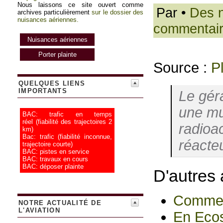
Nous laissons ce site ouvert comme
Par
•
Des n
archives particulièrement
sur le dossier des
nuisances aériennes.
commentai
Nuisances aériennes
Porter plainte
Source :
P
QUELQUES LIENS
IMPORTANTS
Le gér
une mul
BAC: trafic en temps
réel
(fiabilité des trajectoires 2
radioac
km)
Bac: trafic
(fiabilité inconnue,
réacteu
trajectoire courte)
BAC: pistes en service
BAC: travaux en cours
BAC: déposer plainte
D'autres 
Comment
NOTRE ACTUALITÉ DE
L'AVIATION
En Ecos