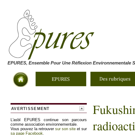
EPURES, Ensemble Pour Une Réflexion Environnementale So
Fukushi
AVERTISSEMENT
radioacti
L'asbl EPURES continue son parcours
comme association environnementale.
Vous pouvez la retrouver
sur son site
et sur
sa page Facebook
.