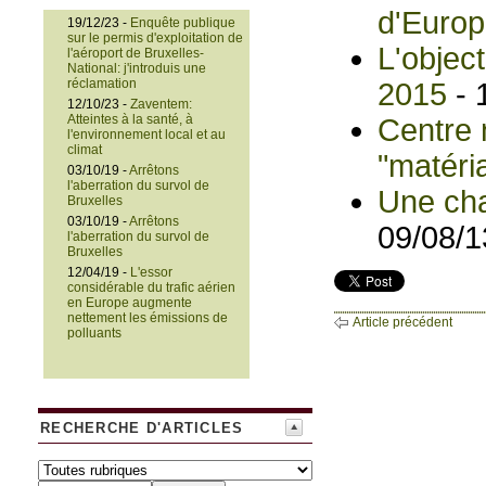
d'Euro
19/12/23 -
Enquête publique
sur le permis d'exploitation de
L'object
l'aéroport de Bruxelles-
National: j'introduis une
réclamation
2015
- 
12/10/23 -
Zaventem:
Atteintes à la santé, à
Centre 
l'environnement local et au
climat
"matéri
03/10/19 -
Arrêtons
l'aberration du survol de
Une cha
Bruxelles
03/10/19 -
Arrêtons
09/08/1
l'aberration du survol de
Bruxelles
12/04/19 -
L'essor
considérable du trafic aérien
en Europe augmente
nettement les émissions de
Article précédent
polluants
RECHERCHE D'ARTICLES