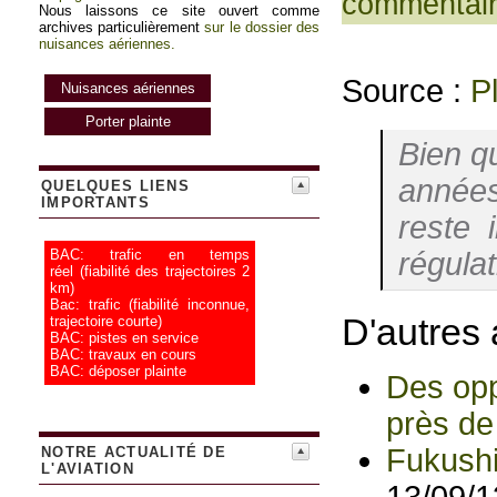
commentai
Nous laissons ce site ouvert comme
archives particulièrement
sur le dossier des
nuisances aériennes.
Source :
P
Nuisances aériennes
Porter plainte
Bien qu
années
QUELQUES LIENS
IMPORTANTS
reste 
régulat
BAC: trafic en temps
réel
(fiabilité des trajectoires 2
km)
Bac: trafic
(fiabilité inconnue,
D'autres 
trajectoire courte)
BAC: pistes en service
BAC: travaux en cours
BAC: déposer plainte
Des opp
près de
Fukushi
NOTRE ACTUALITÉ DE
L'AVIATION