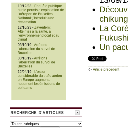
13/09/1
19/12/23 -
Enquête publique
Découve
sur le permis d'exploitation de
l'aéroport de Bruxelles-
chikun
National: j'introduis une
réclamation
La Coré
12/10/23 -
Zaventem:
Atteintes à la santé, à
Fukush
l'environnement local et au
climat
Un pacu
03/10/19 -
Arrêtons
l'aberration du survol de
Bruxelles
03/10/19 -
Arrêtons
l'aberration du survol de
Bruxelles
Article précédent
12/04/19 -
L'essor
considérable du trafic aérien
en Europe augmente
nettement les émissions de
polluants
RECHERCHE D'ARTICLES