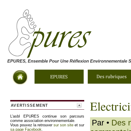
EPURES, Ensemble Pour Une Réflexion Environnementale So
Electric
AVERTISSEMENT
L'asbl EPURES continue son parcours
Par
•
Des n
comme association environnementale.
Vous pouvez la retrouver
sur son site
et sur
sa page Facebook
.