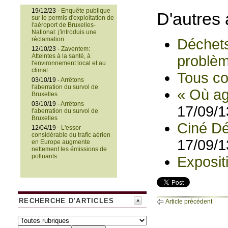
19/12/23 -
Enquête publique
D'autres 
sur le permis d'exploitation de
l'aéroport de Bruxelles-
National: j'introduis une
réclamation
Déchets
12/10/23 -
Zaventem:
Atteintes à la santé, à
problèm
l'environnement local et au
climat
Tous co
03/10/19 -
Arrêtons
l'aberration du survol de
« Où ag
Bruxelles
03/10/19 -
Arrêtons
17/09/1
l'aberration du survol de
Bruxelles
Ciné Dé
12/04/19 -
L'essor
considérable du trafic aérien
17/09/1
en Europe augmente
nettement les émissions de
polluants
Exposit
RECHERCHE D'ARTICLES
Article précédent