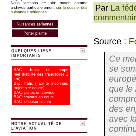
Nous laissons ce site ouvert comme
Par
La féd
archives particulièrement
sur le dossier des
nuisances aériennes.
commentai
Nuisances aériennes
Porter plainte
Source :
F
QUELQUES LIENS
IMPORTANTS
Ce mer
se son
BAC: trafic en temps
réel
(fiabilité des trajectoires 2
europé
km)
Bac: trafic
(fiabilité inconnue,
que le 
trajectoire courte)
BAC: pistes en service
compro
BAC: travaux en cours
BAC: déposer plainte
des en
avec la
NOTRE ACTUALITÉ DE
continu
L'AVIATION