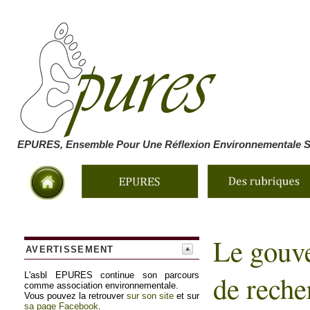
EPURES, Ensemble Pour Une Réflexion Environnementale So
Le gouve
AVERTISSEMENT
de reche
L'asbl EPURES continue son parcours
comme association environnementale.
Vous pouvez la retrouver
sur son site
et sur
sa page Facebook
.