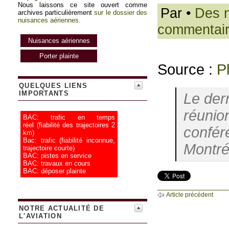
Nous laissons ce site ouvert comme
Par
•
Des n
archives particulièrement
sur le dossier des
nuisances aériennes.
commentai
Nuisances aériennes
Porter plainte
Source :
P
QUELQUES LIENS
IMPORTANTS
Le dern
réunio
BAC: trafic en temps
réel
(fiabilité des trajectoires 2
confére
km)
Bac: trafic
(fiabilité inconnue,
Montréa
trajectoire courte)
BAC: pistes en service
BAC: travaux en cours
BAC: déposer plainte
Article précédent
NOTRE ACTUALITÉ DE
L'AVIATION