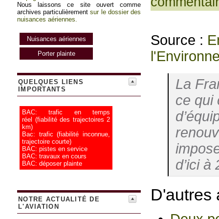
commentai
Nous laissons ce site ouvert comme
archives particulièrement
sur le dossier des
nuisances aériennes.
Source :
E
Nuisances aériennes
l'Environn
Porter plainte
La Fra
QUELQUES LIENS
IMPORTANTS
ce qui
d’équi
BAC: trafic en temps
réel
(fiabilité des trajectoires 2
km)
renouv
Bac: trafic
(fiabilité inconnue,
trajectoire courte)
impose
BAC: pistes en service
BAC: travaux en cours
d’ici à 
BAC: déposer plainte
D'autres 
NOTRE ACTUALITÉ DE
L'AVIATION