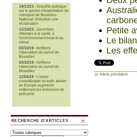
Deux pe
19/12/23 -
Enquête publique
Austral
sur le permis d'exploitation de
l'aéroport de Bruxelles-
carbon
National: j'introduis une
réclamation
Petite 
12/10/23 -
Zaventem:
Atteintes à la santé, à
Le bila
l'environnement local et au
climat
Les eff
03/10/19 -
Arrêtons
l'aberration du survol de
Bruxelles
03/10/19 -
Arrêtons
l'aberration du survol de
Bruxelles
Article précédent
12/04/19 -
L'essor
considérable du trafic aérien
en Europe augmente
nettement les émissions de
polluants
RECHERCHE D'ARTICLES